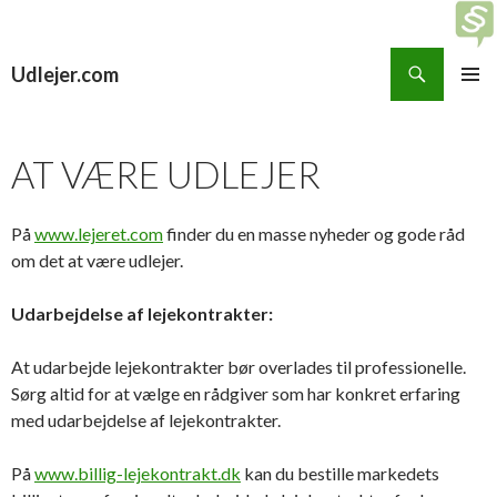
Søg
Udlejer.com
HOP
PRIMÆ
TIL
MENU
INDHOLD
AT VÆRE UDLEJER
På
www.lejeret.com
finder du en masse nyheder og gode råd
om det at være udlejer.
Udarbejdelse af lejekontrakter:
At udarbejde lejekontrakter bør overlades til professionelle.
Sørg altid for at vælge en rådgiver som har konkret erfaring
med udarbejdelse af lejekontrakter.
På
www.billig-lejekontrakt.dk
kan du bestille markedets