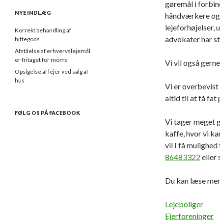
gøremål i forbi
NYE INDLÆG
håndværkere og v
lejeforhøjelser,
Korrekt behandling af
advokater har st
hittegods
Afståelse af erhvervslejemål
er fritaget for moms
Vi vil også gerne
Opsigelse af lejer ved salg af
hus
Vi er overbevist 
altid til at få fa
FØLG OS PÅ FACEBOOK
Vi tager meget g
kaffe, hvor vi ka
vil I få mulighed
86483322
eller 
Du kan læse mer
Lejeboliger
Ejerforeninger