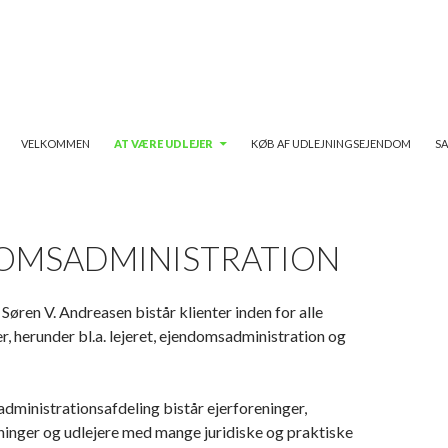
HOP TIL INDHOLD
VELKOMMEN
AT VÆRE UDLEJER
KØB AF UDLEJNINGSEJENDOM
S
OMSADMINISTRATION
øren V. Andreasen bistår klienter inden for alle
r, herunder bl.a. lejeret, ejendomsadministration og
ministrationsafdeling bistår ejerforeninger,
ninger og udlejere med mange juridiske og praktiske