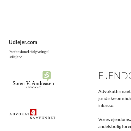
Søg
Udlejer.com
Professionel rådgivning til
udlejere
EJEND
Advokatfirmaet S
juridiske område
inkasso.
Vores ejendomsad
andelsboligfore