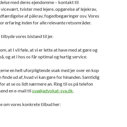
ndelse med deres ejendomme – kontakt til
icevært, tvister med lejere, opgørelse af lejekrav,
 udfærdigelse af påkrav, fogedbegæringer osv. Vores
or erfaring inden for alle relevante retsområder.
 tilbyde vores bistand til jer.
om, at I vil føle, at vi er lette at have med at gøre og
t på, og at I hos os får optimal og hurtig service.
erne en helt uforpligtende snak med jer over en kop
n finde ud af, hvad vi kan gøre for hinanden. Samtidig
 for at se os lidt nærmere an. Ring til os på telefon
send en e-mail til
sva@advokat-sva.dk
.
e om vores konkrete tilbud her: